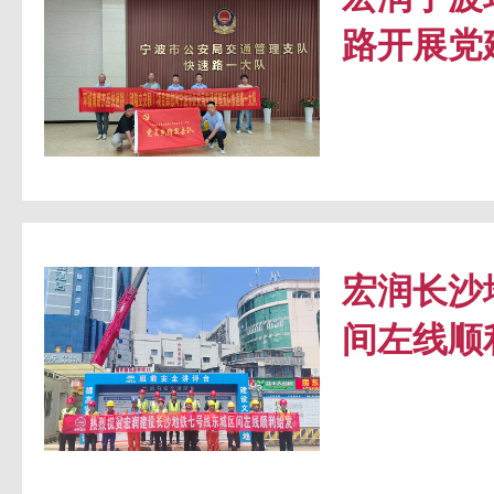
路开展党
宏润长沙
间左线顺