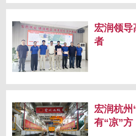
宏润领导
者
宏润杭州
有“凉”方