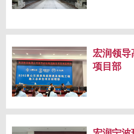
宏润领导
项目部
宏润宁波