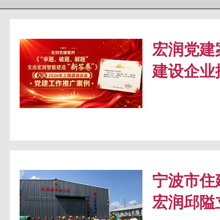
宏润党建
建设企业
宁波市住
宏润邱隘