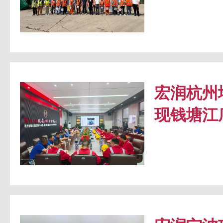
宏润杭州
现钱塘江