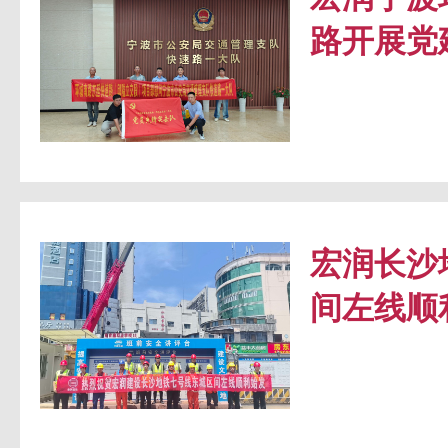
路开展党
宏润长沙
间左线顺