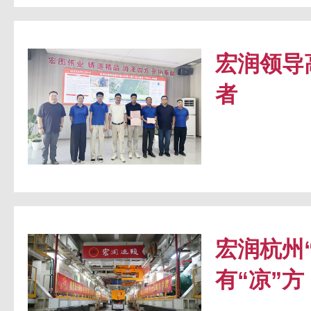
宏润领导
者
宏润杭州
有“凉”方