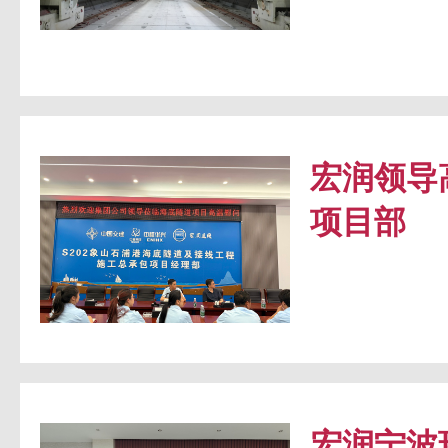
宏润领导
项目部
宏润宁波