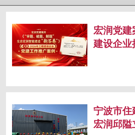
宏润党建
建设企业
宁波市住
宏润邱隘