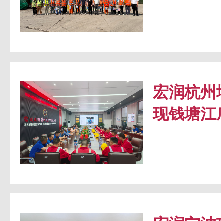
宏润杭州
现钱塘江