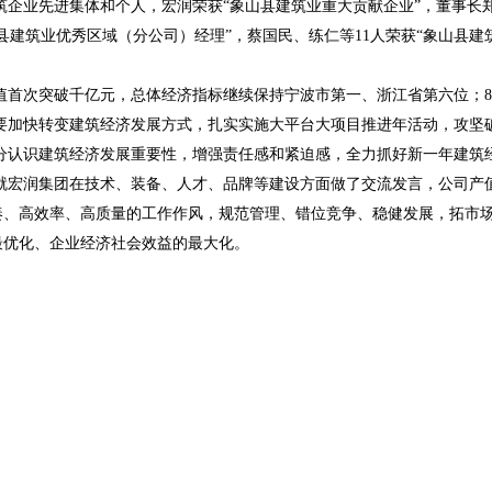
建筑企业先进集体和个人，宏润荣获“象山县建筑业重大贡献企业”，董事长
建筑业优秀区域（分公司）经理”，蔡国民、练仁等11人荣获“象山县建筑业
首次突破千亿元，总体经济指标继续保持宁波市第一、浙江省第六位；82项
要加快转变建筑经济发展方式，扎实实施大平台大项目推进年活动，攻坚破
分认识建筑经济发展重要性，增强责任感和紧迫感，全力抓好新一年建筑
就宏润集团在技术、装备、人才、品牌等建设方面做了交流发言，公司产值
奏、高效率、高质量的工作作风，规范管理、错位竞争、稳健发展，拓市
最优化、企业经济社会效益的最大化。