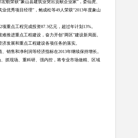
郑宏舫荣获“象山县建筑业突出贡献企业家”，娄仙虎、
优秀项目经理”，鲍成松等49人荣获“2013年度象山
重点工程完成投资87.3亿元，超过年计划13%。
难推进重点工程建设，奋力开创“两区”建设新局面。
经济发展和重点工程建设各项任务的落实。
、销售和净利润等经济指标在2013年继续保持增长。
场、抓现场、重科研、强内控，将专业市场做精、区域