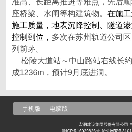
准高、长距离推进等难点，先后顺
座桥梁、水闸等构建筑物。
在施工
施工质量，地表沉降控制、隧道渗
控制到位，
多次在苏州轨道公司区
列前茅。
松陵大道站～中山路站右线长
成
1236m
，预计
9
月底进洞。
手机版
电脑版
宏润建设集团股份有限公司™ v
浙ICP备16029826号
沪公网安备31010