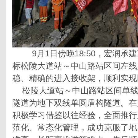
9
月
1
日
傍晚
18:50，宏润承建
标松陵大道站～中山路站区间左线
稳、精确的进入接收架，顺利实现
松陵大道站～中山路站区间单
隧道为地下双线单圆盾构隧道。在
积极学习借鉴以往经验，全面推行
范化、常态化管理，成功克服了地