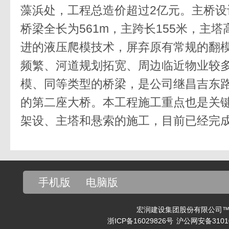
藻浜处，工程总造价超过
2
亿元。主桥设
桥梁全长为
561m
，主跨长
155
米，主塔
进的液压爬模技术，屏弃原有常规的翻
频繁、河道规划拓宽、周边临近物业较
模、同等类型的桥梁，是公司继昌吉东
的第二座大桥。本工程施工重点也是关
架设、主塔和悬索的施工，目前已经完
手机版
电脑版
宏润建设集团股份有限公司™ v
浙ICP备16029826号
沪公网安备31010