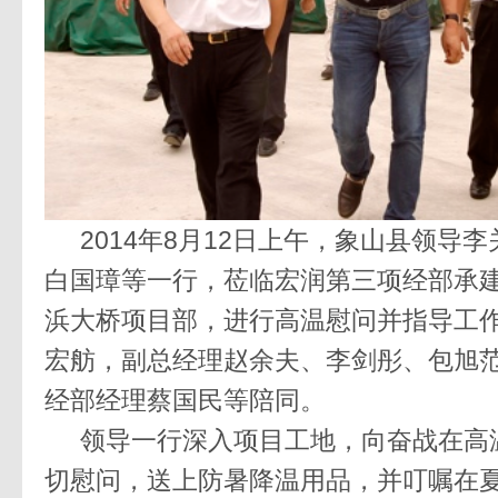
2014
年
8
月
12
日上午，象山县领导李
白国璋等一行，莅临宏润第三项经部承
浜大桥项目部，进行高温慰问并指导工
宏舫，副总经理赵余夫、李剑彤、包旭
经部经理蔡国民等陪同。
领导一行深入项目工地，向奋战在高
切慰问，送上防暑降温用品，并叮嘱在