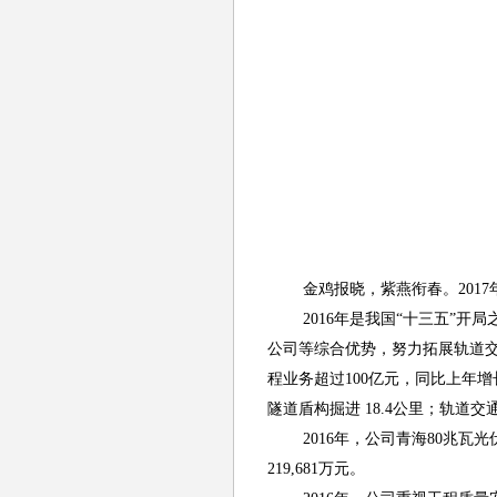
金鸡报晓，紫燕衔春。
2017
2016
年是我国“十三五”开局
公司等综合优势，努力拓展轨道
程业务超过
100
亿元，同比上年增
隧道盾构掘进
18.4
公里；轨道交
2016
年，公司青海
80
兆瓦光
219,681
万元。