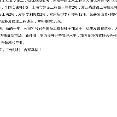
安全及文明施工，创优业绩显著，荣获中国土木工程詹天佑优秀住宅小区
项，全国安康杯
1
项，上海市建设工程白玉兰奖
2
项，浙江省建设工程钱江
级工法
2
项，发明专利授权
2
项，实用新型专利授权
12
项。荣获象山县科技
澄浪桥及接线工程通车，主桥单跨
175
米。
来。新的一年，公司将号召全体员工撸起袖子加油干，稳步发展建筑业。
力拓展新市场、新领域，努力提升经营管理水平，加强多种方式联合合作
业务领域和产业。
康，工作顺利，合家幸福！