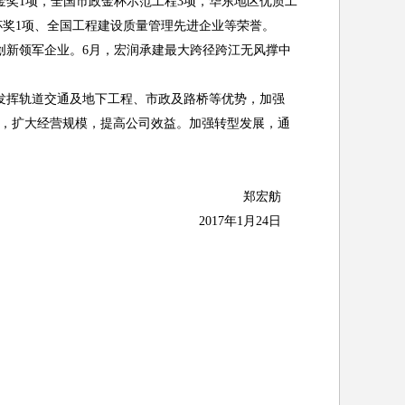
金奖
1
项，全国市政金杯示范工程
3
项，华东地区优质工
杯奖
1
项、全国工程建设质量管理先进企业等荣誉。
创新领军企业。
6
月，宏润承建最大跨径跨江无风撑中
发挥轨道交通及地下工程、市政及路桥等优势，加强
，扩大经营规模，提高公司效益。加强转型发展，通
郑宏舫
2017
年
1
月
24
日