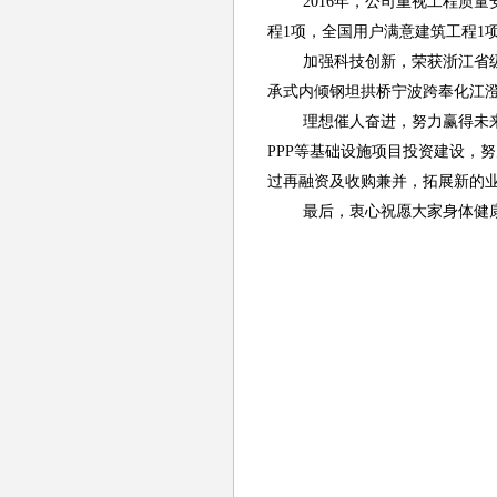
2016
年，公司重视工程质量
程
1
项，全国用户满意建筑工程
1
加强科技创新，荣获浙江省
承式内倾钢坦拱桥宁波跨奉化江
理想催人奋进，努力赢得未
PPP
等基础设施项目投资建设，努
过再融资及收购兼并，拓展新的
最后，衷心祝愿大家身体健