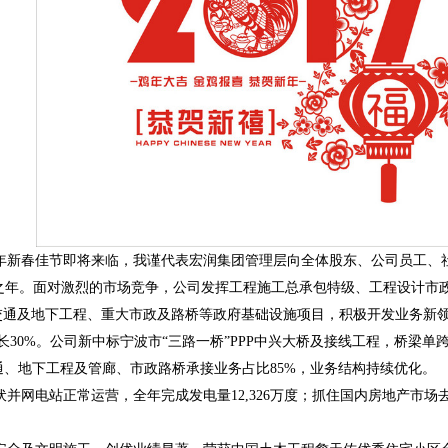
年新春佳节即将来临，我谨代表宏润集团管理层向全体股东、公司员工、
之年。
面对
激烈的市场竞争，公司发挥工程施工总承包特级、工程设计市
交通及地下工程、重大市政及路桥等政府基础设施项目，积极开发业务新
长
30%
。
公司新中标宁波市“三路一桥”
PPP
中兴大桥及接线工程，桥梁单
通、地下工程及管廊、市政路桥承接业务占比
85%
，业务结构持续优化。
伏并网电站正常运营，全年完成发电量
12,326
万度；抓住国内房地产市场