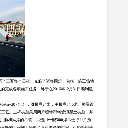
历了三百多个日夜，克服了诸多困难，包括：施工场地
成各项施工任务，终于在2016年12月31日顺利建
m+20×4m），引桥宽24米，主桥宽34.6米。桥梁设
施工工艺。主桥拱肋采用两片哑铃型钢管混凝土拱肋，并
肋和风撑的吊装；另选用一艘300t浮吊进行11片预
为后序的工程施工争取了尽可能多的时间。引桥采用满