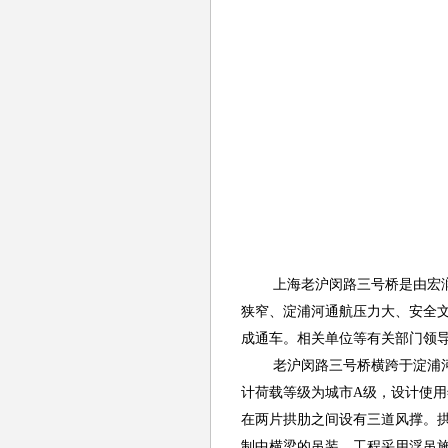
上海老沪闵路三号桥是由宏
狭窄、淀浦河通航压力大、安全文
成通车。相关单位等有关部门领
老沪闵路三号桥横跨于淀浦河上
计荷载等级为城市A级，设计使用
在两片拱肋之间设有三道风撑。拱
制中横梁的吊装。工程采用浮吊