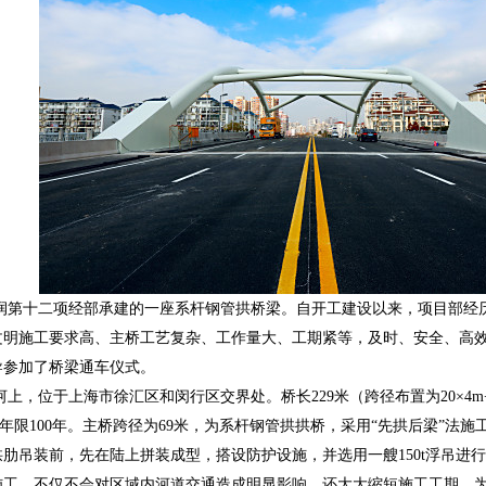
润第十二项经部承建的一座系杆钢管拱桥梁。自开工建设以来，项目部经
明施工要求高、主桥工艺复杂、工作量大、工期紧等，及时、安全、高效的完
导参加了桥梁通车仪式。
，位于上海市徐汇区和闵行区交界处。桥长229米（跨径布置为20×4m+69
年限100年。主桥跨径为69米，为系杆钢管拱拱桥，采用“先拱后梁”法
肋吊装前，先在陆上拼装成型，搭设防护设施，并选用一艘150t浮吊进行拱
施工，不仅不会对区域内河道交通造成明显影响，还大大缩短施工工期，