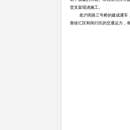
堂支架现浇施工。
老沪闵路三号桥的建成通车
善徐汇区和闵行区的交通运力，