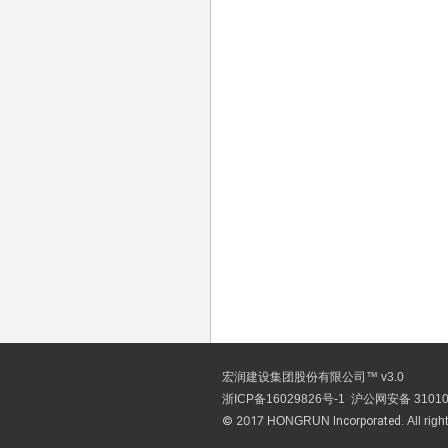
宏润建设集团股份有限公司™ v3.0
浙ICP备16029826号-1
沪公网安备 31010
© 2017
HONGRUN
Incorporated.
All righ