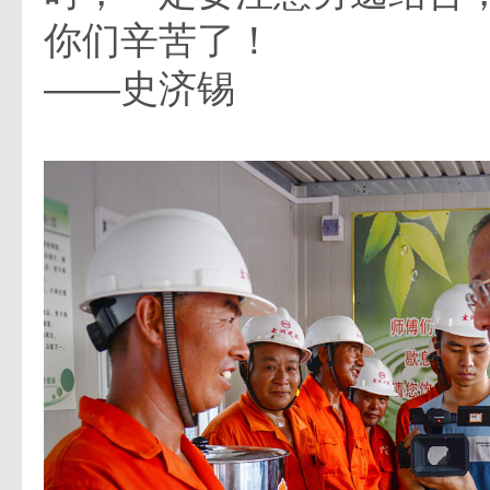
你们辛苦了！
——史济锡