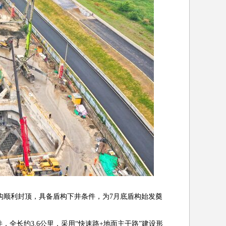
构顺利封顶，具备盾构下井条件，为7月底盾构始发奠
全长约3.6公里，采用“快速路
+
地面主干路”建设形