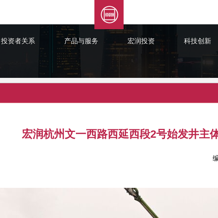
投资者关系
产品与服务
宏润投资
科技创新
宏润杭州文一西路西延西段2号始发井主