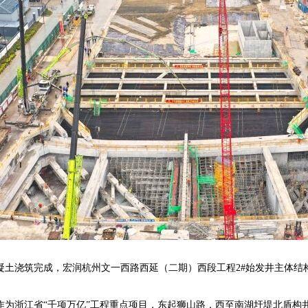
凝土浇筑完成，宏润杭州文一西路西延（二期）西段工程2#始发井主体结
为浙江省“千项万亿”工程重点项目，东起狮山路，西至南湖圩堤北盾构井，