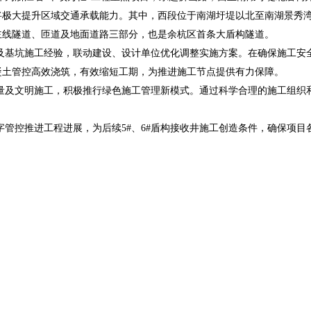
将极大提升区域交通承载能力。其中，西段位于南湖圩堤以北至南湖景秀
主线隧道、匝道及地面道路三部分，也是余杭区首条大盾构隧道。
及基坑施工经验，联动建设、设计单位优化调整实施方案。在确保施工安全
凝土管控高效浇筑，有效缩短工期，为推进施工节点提供有力保障。
量及文明施工，积极推行绿色施工管理新模式。通过科学合理的施工组织
字管控推进工程进展，为后续5#、6#盾构接收井施工创造条件，确保项目