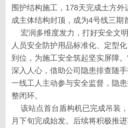
围护结构施工，178天完成土方外
成主体结构封顶，成为4号线三期
宏润多维度发力，打好安全文明
人员安全防护用品标准化、定型化
到位，为施工安全筑起坚实屏障。
深入人心，借助公司隐患排查随手
一线工人主动参与安全监督，隐患
整闭环。
该站点首台盾构机已完成吊装，
月下旬完成始发。后续将积极推进