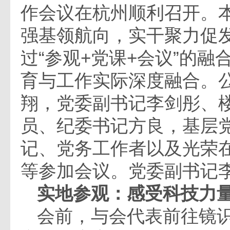
作会议在杭州顺利召开。本
强基领航向，实干聚力促发
过“参观+党课+会议”的融
育与工作实际深度融合。
翔，党委副书记李剑彤、
员、纪委书记方良，基层
记、党务工作者以及光荣在
等参加会议。党委副书记
实地参观：感受科技力
会前，与会代表前往镜