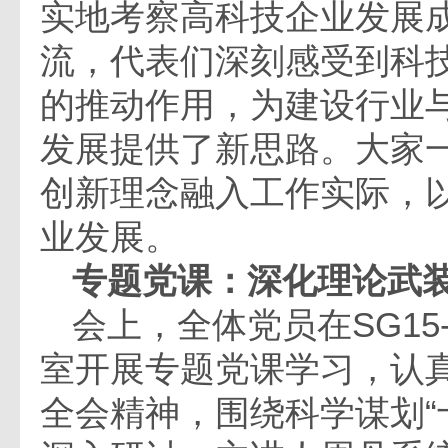
实地考察高科技企业发展
流，代表们深刻感受到科
的推动作用，为建设行业
发展提供了新思路。大家
创新理念融入工作实际，
业发展。
专题党课：深化理论武
会上，全体党员在SG15
室开展专题党课学习，认
全会精神，围绕科学谋划“