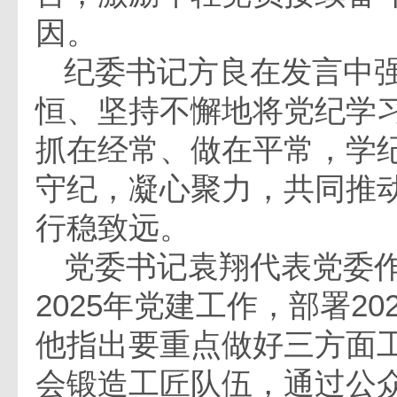
因。
纪委书记方良在发言中
恒、坚持不懈地将党纪学
抓在经常、做在平常，学
守纪，凝心聚力，共同推
行稳致远。
党委书记袁翔代表党委
2025年党建工作，部署2
他指出要重点做好三方面
会锻造工匠队伍，通过公