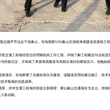
宏润控股总裁尹芳达赴宁波象山，实地视察S202象山石浦港海底隧道及接线
听取交通工程项经部总经理顾乾岗工作汇报，详细了解工程概况与当前进
耕与经验沉淀，才铸就了承接海底隧道等高精尖项目的硬核实力。他勉励
道路项目，实地察看了在建的高坎头隧道。该隧道采用钻爆法施工，技术
破技术瓶颈的实践成果。
成果，并对交通工程项经部提出新期望：要以象山交通项目为支点，持续
注入新动能。