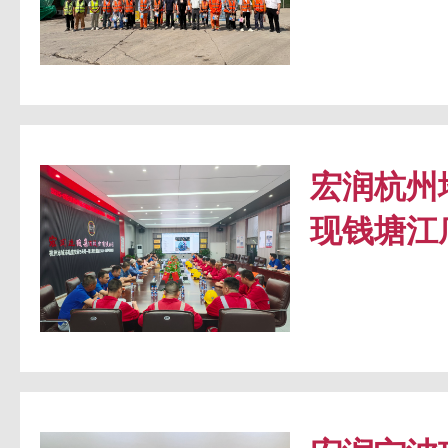
宏润杭州
现钱塘江