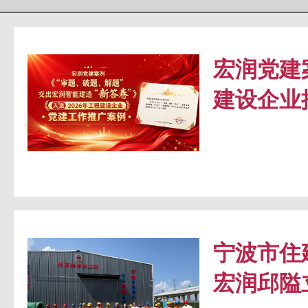
宏润党建
建设企业
宁波市住
宏润邱隘