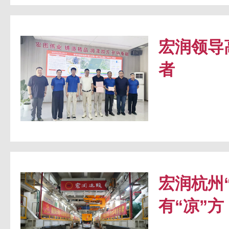
宏润领导
者
宏润杭州
有“凉”方