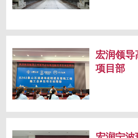
宏润领导
项目部
宏润宁波