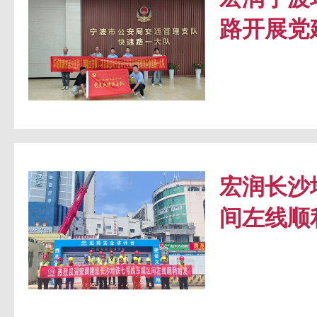
路开展党
宏润长沙
间左线顺