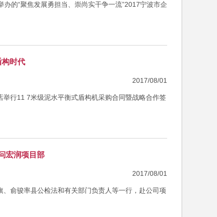
办的“聚焦发展勇担当、崇尚实干争一流”2017宁波市企
盾构时代
2017/08/01
店举行11 7米级泥水平衡式盾构机采购合同暨战略合作签
问宏润项目部
2017/08/01
红旗、俞骏率县公检法和有关部门负责人等一行，赴公司项