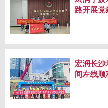
路开展党
宏润长沙
间左线顺