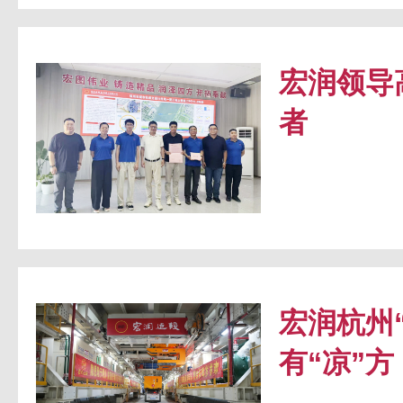
宏润领导
者
宏润杭州
有“凉”方