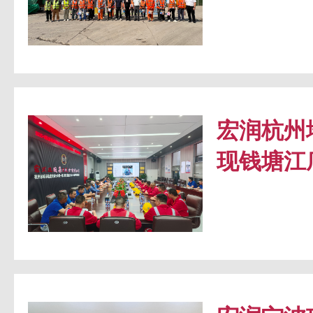
宏润杭州
现钱塘江