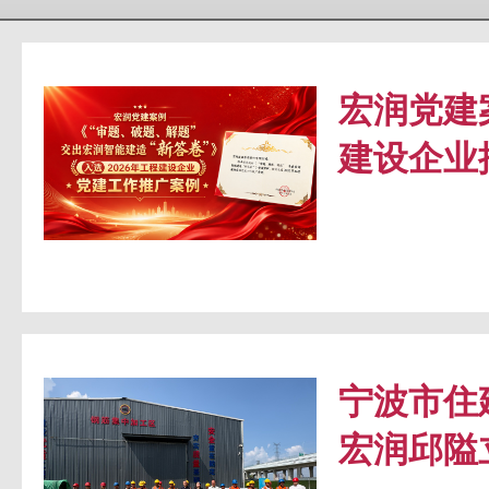
宏润党建
建设企业
宁波市住
宏润邱隘